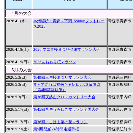
4月の大会
2026.4.1(水)
本州縦断・青森～下関1550kmフットレー
青森県青森市
ス2025
2026.4.18(土)
2026 マエダ桜まつり健康マラソン大会
青森県青森市
2026.4.19(日)
2026あおもり桜マラソン
青森県青森市
5月の大会
2026.5.3(日)
第49回三戸桜まつりマラソン大会
青森県三戸町
2026.5.3(日)
笑って走れば福来たる駅伝2026 in 青森
青森県板柳町
（第4回笑福駅伝）
2026.5.3(日)
第36回夜越山クロスカントリー大会
青森県平内町
2026.5.17(日)
第45回八戸うみねこマラソン全国大会
青森県八戸市
2026.5.17(日)
第36回よこはま菜の花マラソン
青森県横浜町
2026.5.23(土)
第5回 弘前24時間走選手権
青森県弘前市