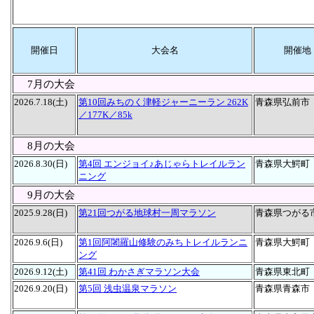
開催日
大会名
開催地
7月の大会
2026.7.18(土)
第10回みちのく津軽ジャーニーラン 262K
青森県弘前市
／177K／85k
8月の大会
2026.8.30(日)
第4回 エンジョイ♪あじゃらトレイルラン
青森県大鰐町
ニング
9月の大会
2025.9.28(日)
第21回つがる地球村一周マラソン
青森県つがる
2026.9.6(日)
第1回阿闍羅山修験のみちトレイルランニ
青森県大鰐町
ング
2026.9.12(土)
第41回 わかさぎマラソン大会
青森県東北町
2026.9.20(日)
第5回 浅虫温泉マラソン
青森県青森市