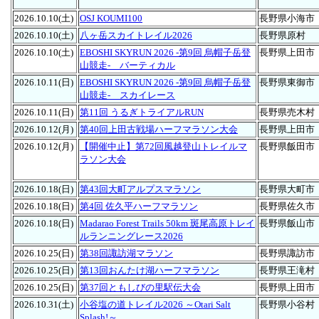
2026.10.10(土)
OSJ KOUMI100
長野県小海市
2026.10.10(土)
八ヶ岳スカイトレイル2026
長野県原村
2026.10.10(土)
EBOSHI SKYRUN 2026 -第9回 烏帽子岳登
長野県上田市
山競走- バーティカル
2026.10.11(日)
EBOSHI SKYRUN 2026 -第9回 烏帽子岳登
長野県東御市
山競走- スカイレース
2026.10.11(日)
第11回 うるぎトライアルRUN
長野県売木村
2026.10.12(月)
第40回上田古戦場ハーフマラソン大会
長野県上田市
2026.10.12(月)
【開催中止】第72回風越登山トレイルマ
長野県飯田市
ラソン大会
2026.10.18(日)
第43回大町アルプスマラソン
長野県大町市
2026.10.18(日)
第4回 佐久平ハーフマラソン
長野県佐久市
2026.10.18(日)
Madarao Forest Trails 50km 斑尾高原トレイ
長野県飯山市
ルランニングレース2026
2026.10.25(日)
第38回諏訪湖マラソン
長野県諏訪市
2026.10.25(日)
第13回おんたけ湖ハーフマラソン
長野県王滝村
2026.10.25(日)
第37回ともしびの里駅伝大会
長野県上田市
2026.10.31(土)
小谷塩の道トレイル2026 ～Otari Salt
長野県小谷村
Splash!～