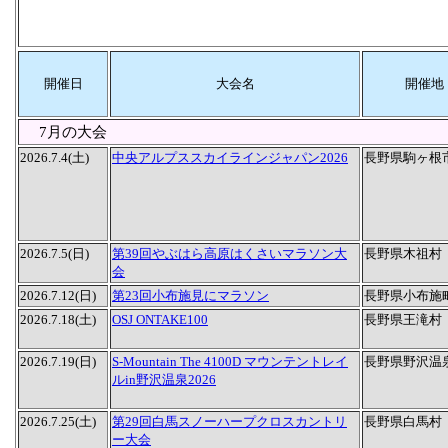
開催日
大会名
開催地
7月の大会
2026.7.4(土)
中央アルプススカイラインジャパン2026
長野県駒ヶ根
2026.7.5(日)
第39回やぶはら高原はくさいマラソン大
長野県木祖村
会
2026.7.12(日)
第23回小布施見にマラソン
長野県小布施
2026.7.18(土)
OSJ ONTAKE100
長野県王滝村
2026.7.19(日)
S-Mountain The 4100D マウンテントレイ
長野県野沢温
ルin野沢温泉2026
2026.7.25(土)
第29回白馬スノーハープクロスカントリ
長野県白馬村
ー大会