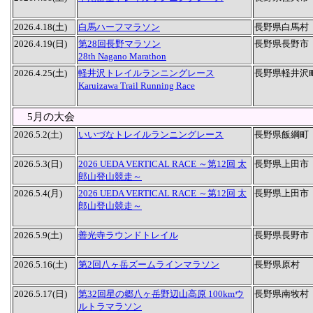
2026.4.18(土)
白馬ハーフマラソン
長野県白馬村
2026.4.19(日)
第28回長野マラソン
長野県長野市
28th Nagano Marathon
2026.4.25(土)
軽井沢トレイルランニングレース
長野県軽井沢
Karuizawa Trail Running Race
5月の大会
2026.5.2(土)
いいづなトレイルランニングレース
長野県飯綱町
2026.5.3(日)
2026 UEDA VERTICAL RACE ～第12回 太
長野県上田市
郎山登山競走～
2026.5.4(月)
2026 UEDA VERTICAL RACE ～第12回 太
長野県上田市
郎山登山競走～
2026.5.9(土)
善光寺ラウンドトレイル
長野県長野市
2026.5.16(土)
第2回八ヶ岳ズームラインマラソン
長野県原村
2026.5.17(日)
第32回星の郷八ヶ岳野辺山高原 100kmウ
長野県南牧村
ルトラマラソン