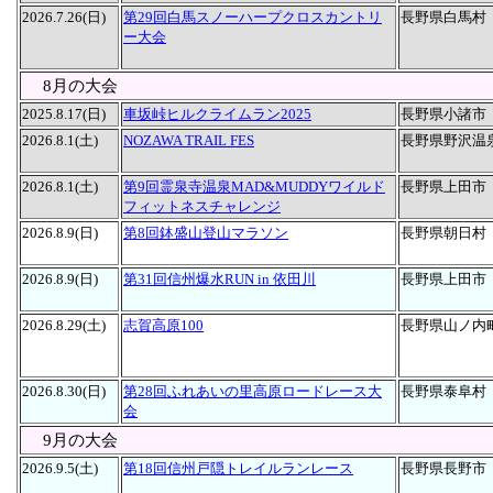
2026.7.26(日)
第29回白馬スノーハープクロスカントリ
長野県白馬村
ー大会
8月の大会
2025.8.17(日)
車坂峠ヒルクライムラン2025
長野県小諸市
2026.8.1(土)
NOZAWA TRAIL FES
長野県野沢温
2026.8.1(土)
第9回霊泉寺温泉MAD&MUDDYワイルド
長野県上田市
フィットネスチャレンジ
2026.8.9(日)
第8回鉢盛山登山マラソン
長野県朝日村
2026.8.9(日)
第31回信州爆水RUN in 依田川
長野県上田市
2026.8.29(土)
志賀高原100
長野県山ノ内
2026.8.30(日)
第28回ふれあいの里高原ロードレース大
長野県泰阜村
会
9月の大会
2026.9.5(土)
第18回信州戸隠トレイルランレース
長野県長野市