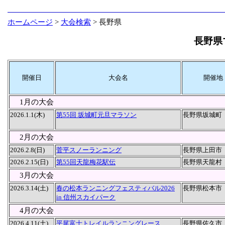
ホームページ
>
大会検索
> 長野県
長野県
開催日
大会名
開催地
1月の大会
2026.1.1(木)
第55回 坂城町元旦マラソン
長野県坂城町
2月の大会
2026.2.8(日)
菅平スノーランニング
長野県上田市
2026.2.15(日)
第55回天龍梅花駅伝
長野県天龍村
3月の大会
2026.3.14(土)
春の松本ランニングフェスティバル2026
長野県松本市
in 信州スカイパーク
4月の大会
2026.4.11(土)
平尾富士トレイルランニングレース
長野県佐久市