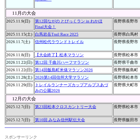
11月の大会
2025.11.9(日)
第12回ながの とびっくラン in わかほ
長野県長野市
Final大会！
2025.11.15(土)
白馬岩岳Trail Race 2025
長野県白馬村
2026.11.7(土)
信州松代ラウンドトレイル
長野県長野市
2026.11.8(日)
【大会終了】松本マラソン
長野県松本市
2026.11.22(日)
第12回 千曲川ハーフマラソン
長野県千曲市
2026.11.22(日)
第14回飯島町米俵マラソン2026
長野県飯島町
2026.11.28(土)
2026第14回信州大学マラソン
長野県松本市
2026.11.29(日)
トレイルランナーズカップアルプスあづ
長野県大町市
みの公園2026
12月の大会
2025.12.7(日)
第23回松本クロスカントリー大会
長野県松本市
2025.12.7(日)
第10回 みなみ信州駅伝大会
長野県飯田市
スポンサーリンク