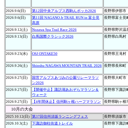
2026.9.6(日)
第12回中央アルプス西駒んボッカ2026
長野県伊那市
2026.9.6(日)
第11回 NAGANO Jr TRAIL RUN in 富士見
長野県富士見
高原
2026.9.12(土)
Nozawa Spa Trail Race 2026
長野県野沢温
2026.9.13(日)
白馬国際クラシック2026
長野県白馬村
2026.9.23(水)
OSJ ONTAKE50
長野県王滝村
2026.9.26(土)
Shinshu NAGAWA MOUNTAIN TRAIL 2026
長野県長和町
2026.9.27(日)
国営アルプスあづみの公園リレーマラソ
長野県大町市
ン2026
2026.9.27(日)
【開催中止】諏訪湖あおぞらマラソン＆
長野県下諏訪
ウォーク
2026.9.27(日)
【4年間休止】信州駒ヶ根ハーフマラソン
長野県駒ヶ根
10月の大会
2025.10.12(日)
第37回信州須坂ランニングフェス
長野県須坂市
2026.10.3(土)
下諏訪御柱街道トレイル
長野県下諏訪