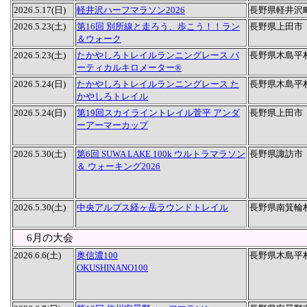
2026.5.17(日)
軽井沢ハーフマラソン2026
長野県軽井沢
2026.5.23(土)
第16回 別所線と走ろう、歩こう！！ラン
長野県上田市
＆ウォーク
2026.5.23(土)
たかやしろトレイルランニングレース バ
長野県木島平
ーティカルキロメーター®︎
2026.5.24(日)
たかやしろトレイルランニングレース た
長野県木島平
かやしろトレイル
2026.5.24(日)
第19回スカイライントレイル菅平 アンダ
長野県上田市
ーアーマーカップ
2026.5.30(土)
第6回 SUWA LAKE 100k ウルトラマラソン
長野県諏訪市
＆ ウォーキング2026
2026.5.30(土)
中央アルプス経ヶ岳ラウンドトレイル
長野県南箕輪
6月の大会
2026.6.6(土)
奥信濃100
長野県木島平
OKUSHINANO100