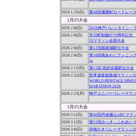
2026.1.25(日)
第48回播磨町ロードレー
2月の大会
2026.2.8(日)
2026神戸バレンタイン・
2026.2.8(日)
市川町制施行70周年記念 
川マラソン全国大会
2026.2.8(日)
第12回姫路城駅伝大会
2026.2.8(日)
第18回南あわじランニン
ル
2026.2.15(日)
第15回 高砂浜風駅伝大会
2026.2.22(日)
世界遺産姫路城マラソン20
WORLD HERITAGE HIMEJ
MARATHON 2026
2026.2.23(月)
神戸ユニバーリレーマラソン
3月の大会
2026.3.1(日)
第46回丹波篠山ABCマラ
2026.3.1(日)
第31回みっきぃふれあい
2026.3.8(日)
赤穂かきリレーマラソン20