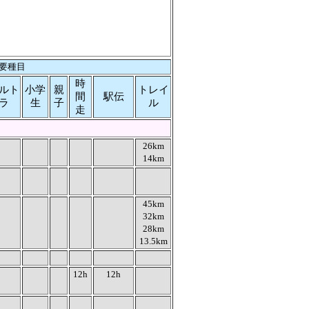
要種目
時
ルト
小学
親
トレイ
間
駅伝
ラ
生
子
ル
走
26km
14km
45km
32km
28km
13.5km
12h
12h