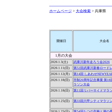
ホームページ
>
大会検索
> 兵庫県
開催日
大会名
1月の大会
2026.1.3(土)
武庫川新年走ろう会2026
2026.1.11(日)
第52回武庫川新春ロード
2026.1.12(月)
第14回 しあわせNEWYE
2026.1.18(日)
市制20周年記念事業 第1
ラソン大会
2026.1.18(日)
第11回リバーサイドマラ
2026.1.25(日)
第33回六甲シティマラソ
2026.1.25(日)
第54回たつの市梅と潮の