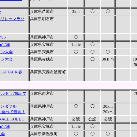
ン
兵庫県芦屋市
3km
◯
◯
岸リレーマラソ
兵庫県明石市
バル
兵庫県神戸市
◯
n宝塚
兵庫県宝塚市
1mile
◯
ソン大会
兵庫県宍粟市
◯
◯
◯
ソン大会
兵庫県赤穂市
◯
30ｋｍ
1
5
ATTACK 春
兵庫県宍粟市波賀町
ルトラ70kmマ
兵庫県西宮市
7
ワンダフル
兵庫県神戸市
◯
◯
30km
康！食べて最高！
20km
RACE KOBE 1
兵庫県神戸市
公認
公認
公認
n宝塚
兵庫県宝塚市
1mile
◯
大会
兵庫県新温泉町
◯
◯
◯