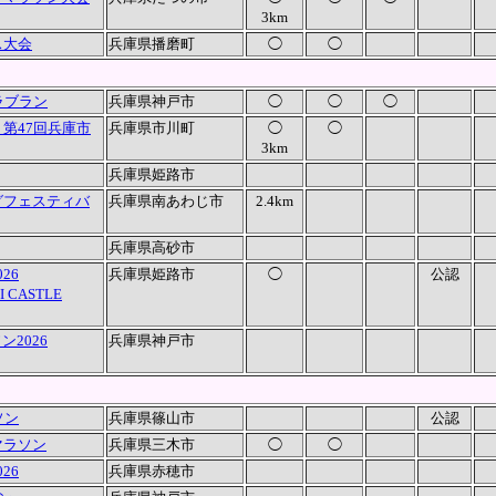
3km
ス大会
兵庫県播磨町
◯
◯
ラブラン
兵庫県神戸市
◯
◯
◯
第47回兵庫市
兵庫県市川町
◯
◯
3km
兵庫県姫路市
グフェスティバ
兵庫県南あわじ市
2.4km
兵庫県高砂市
26
兵庫県姫路市
◯
公認
I CASTLE
2026
兵庫県神戸市
ソン
兵庫県篠山市
公認
マラソン
兵庫県三木市
◯
◯
26
兵庫県赤穂市