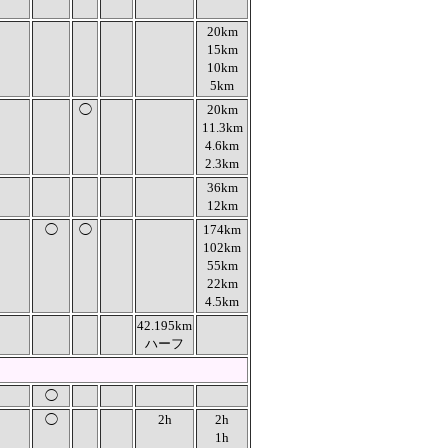
20km
15km
10km
5km
◯
20km
11.3km
4.6km
2.3km
36km
12km
◯
◯
174km
102km
55km
22km
4.5km
42.195km
ハーフ
◯
◯
2h
2h
1h