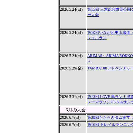
2026.5.24(日)
第15回 三木総合防災公
ー大会
2026.5.24(日)
第10回いながわ里山猪道
レイルラン
2026.5.24(日)
ARIMAS～ARIMA ROKKO 
～
2026.5.29(金)
TAMBA100アドベンチャ
2026.5.31(日)
第13回 LOVE 島ラン！
レーマラソン2026 inサ
6月の大会
2026.6.7(日)
第39回たたらぎダム湖マ
2026.6.7(日)
第16回 トレイルランニン