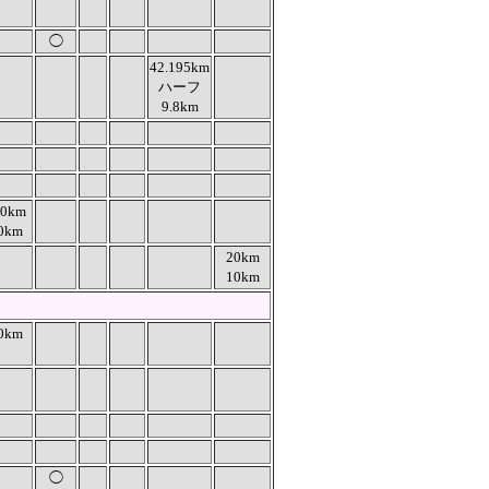
◯
42.195km
ハーフ
9.8km
00km
0km
20km
10km
0km
◯