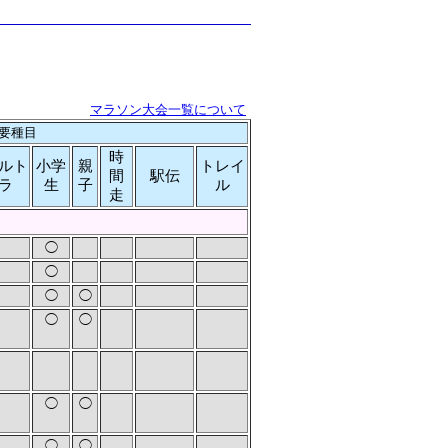
マラソン大会一覧について
要種目
時
ルト
小学
親
トレイ
間
駅伝
ラ
生
子
ル
走
◯
◯
◯
◯
◯
◯
◯
◯
◯
◯