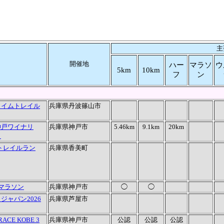
主
開催地
ハー
マラソ
ウ
5km
10km
フ
ン
ライムトレイル
兵庫県丹波篠山市
神戸ワイナリ
兵庫県神戸市
5.46km
9.1km
20km
！
トレイルラン
兵庫県香美町
マラソン
兵庫県神戸市
◯
◯
ャパン2026
兵庫県芦屋市
RACE KOBE 3
兵庫県神戸市
公認
公認
公認