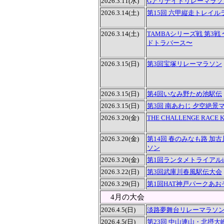
2026.3.11(水)
Gアリナイトリレーマラソ
2026.3.14(土)
第15回 六甲縦走トレイルラ
2026.3.14(土)
TAMBAシリーズ戦 第3戦
ドトラバース〜
2026.3.15(日)
第3回宝塚リレーマラソン
2026.3.15(日)
第4回いなみ野ため池駅伝
2026.3.15(日)
第3回 南あわじ 夕空絶景
2026.3.20(金)
THE CHALLENGE RACE KO
2026.3.20(金)
第14回 春のみなも路 加
ソン
2026.3.20(金)
第1回ランタメトライアルi
2026.3.22(日)
第3回武庫川春風駅伝大会
2026.3.29(日)
第1回HAT神戸パークあ
4月の大会
2026.4.5(日)
淡路夢舞台リレーマラソン2
2026.4.5(日)
第23回 中山連山・北摂大峰山