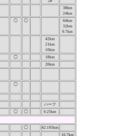
2h
38km
24km
◯
◯
64km
32km
6.7km
42km
21km
10km
◯
18km
20km
◯
ハーフ
◯
◯
6.25km
◯
42.195km
10.7km