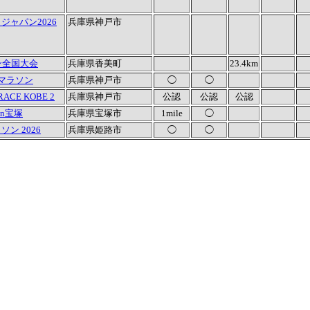
ャパン2026
兵庫県神戸市
ン全国大会
兵庫県香美町
23.4km
マラソン
兵庫県神戸市
◯
◯
RACE KOBE 2
兵庫県神戸市
公認
公認
公認
n宝塚
兵庫県宝塚市
1mile
◯
ン 2026
兵庫県姫路市
◯
◯