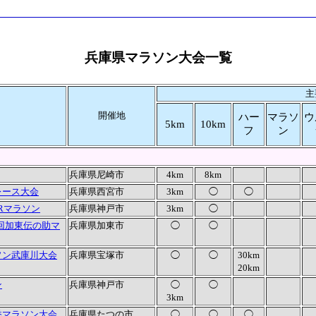
兵庫県マラソン大会一覧
主
開催地
ハー
マラソ
ウ
5km
10km
フ
ン
兵庫県尼崎市
4km
8km
レース大会
兵庫県西宮市
3km
◯
◯
ARマラソン
兵庫県神戸市
3km
◯
8回加東伝の助マ
兵庫県加東市
◯
◯
ソン武庫川大会
兵庫県宝塚市
◯
◯
30km
20km
ン
兵庫県神戸市
◯
◯
3km
香マラソン大会
兵庫県たつの市
◯
◯
◯