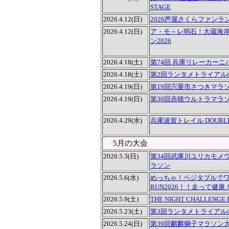
STAGE
2026.4.12(日)
2026芦屋さくらファンラ
2026.4.12(日)
ア・モ～レ明石！大蔵海
ン2026
2026.4.18(土)
第74回 兵庫リレーカーニ
2026.4.18(土)
第2回ランタメトライアルi
2026.4.19(日)
第19回宍粟市さつきマラ
2026.4.19(日)
第30回赤穂ウルトラマラ
2026.4.29(水)
兵庫波賀トレイル DOUBLE 
5月の大会
2026.5.3(日)
第34回武庫川ユリカモメウ
ラソン
2026.5.6(水)
めっちゃ！ベジタブルで
RUN2026！！走って健
2026.5.9(土)
THE NIGHT CHALLENGE 
2026.5.23(土)
第3回ランタメトライアルi
2026.5.24(日)
第39回麒麟獅子マラソン