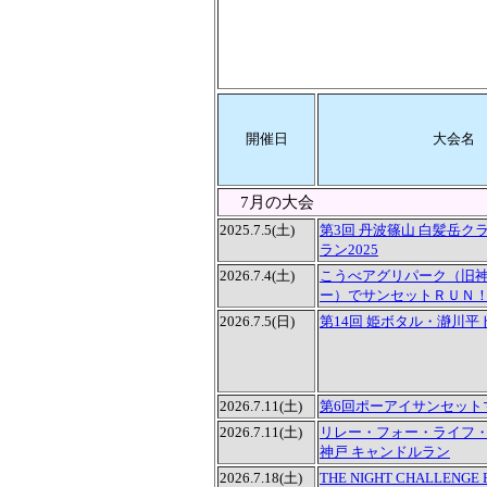
開催日
大会名
7月の大会
2025.7.5(土)
第3回 丹波篠山 白髪岳ク
ラン2025
2026.7.4(土)
こうべアグリパーク（旧
ー）でサンセットＲＵＮ
2026.7.5(日)
第14回 姫ボタル・瀞川平
2026.7.11(土)
第6回ポーアイサンセット
2026.7.11(土)
リレー・フォー・ライフ・ジ
神戸 キャンドルラン
2026.7.18(土)
THE NIGHT CHALLENGE 