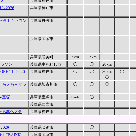
ン
兵庫県神戸市
ン2026
兵庫県神戸市
 〜高山寺ラウン
兵庫県丹波市
兵庫県宝塚市
兵庫県稲美町
6km
12km
マラソン
兵庫県南あわじ市
◯
◯
20km
BE 1 in 2026
兵庫県神戸市
◯
◯
30km
◯
◯
古川らんらんマラ
兵庫県加古川市
◯
◯
◯
n宝塚
兵庫県宝塚市
1mile
◯
兵庫県西宮市
おぞら駅伝大会
兵庫県神戸市
026
兵庫県淡路市
◯
TRAINIC
兵庫県宝塚市