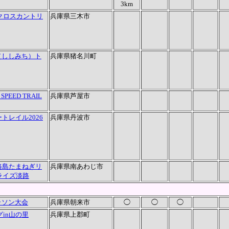
3km
園クロスカントリ
兵庫県三木市
（ししみち）ト
兵庫県猪名川町
SPEED TRAIL
兵庫県芦屋市
ートレイル2026
兵庫県丹波市
淡路島たまねぎリ
兵庫県南あわじ市
ンライズ淡路
ラソン大会
兵庫県朝来市
◯
◯
◯
グin山の里
兵庫県上郡町