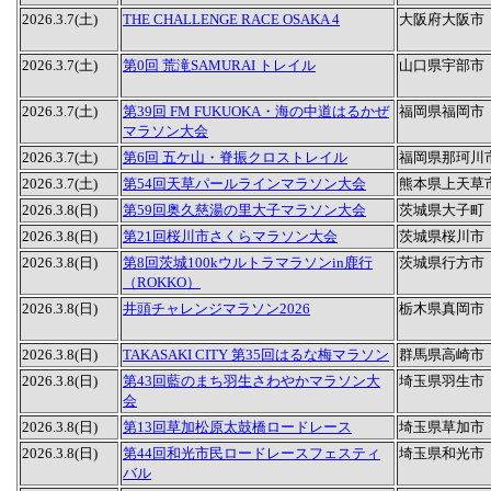
2026.3.7(土)
THE CHALLENGE RACE OSAKA 4
大阪府大阪市
2026.3.7(土)
第0回 荒滝SAMURAI トレイル
山口県宇部市
2026.3.7(土)
第39回 FM FUKUOKA・海の中道はるかぜ
福岡県福岡市
マラソン大会
2026.3.7(土)
第6回 五ケ山・脊振クロストレイル
福岡県那珂川
2026.3.7(土)
第54回天草パールラインマラソン大会
熊本県上天草
2026.3.8(日)
第59回奥久慈湯の里大子マラソン大会
茨城県大子町
2026.3.8(日)
第21回桜川市さくらマラソン大会
茨城県桜川市
2026.3.8(日)
第8回茨城100kウルトラマラソンin鹿行
茨城県行方市
（ROKKO）
2026.3.8(日)
井頭チャレンジマラソン2026
栃木県真岡市
2026.3.8(日)
TAKASAKI CITY 第35回はるな梅マラソン
群馬県高崎市
2026.3.8(日)
第43回藍のまち羽生さわやかマラソン大
埼玉県羽生市
会
2026.3.8(日)
第13回草加松原太鼓橋ロードレース
埼玉県草加市
2026.3.8(日)
第44回和光市民ロードレースフェスティ
埼玉県和光市
バル