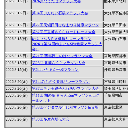
2026.3.15(日)
2026芦北うたせマラソン大会
熊本県芦北町
2026.3.15(日)
第34回いんない石橋マラソン大会
大分県宇佐市
2026.3.15(日)
第27回天領日田ひなまつり健康マラソン
大分県日田市
2026.3.15(日)
第67回三重町さくらロードレース大会
大分県豊後大
2026.3.15(日)
ゆふいんＳＰＡ健康リレーマラソン
大分県由布市
2026（第34回ゆふいんSPA健康マラソン大
会）
2026.3.15(日)
第21回 西都原このはなマラソン大会
宮崎県西都市
2026.3.15(日)
第28回 北浦さくらマラソン大会
宮崎県延岡市
2026.3.15(日)
第6回いとまん平和マラソン
沖縄県糸満市
2026.3.20(金)
第1回みちのく春風リレーマラソン
宮城県川崎町
2026.3.20(金)
第37回テレ玉親子ふれあいマラソン大会
埼玉県さいた
2026.3.20(金)
第11回 柏の葉 春らんRunマラソンwithク
千葉県柏市
ールノット
2026.3.20(金)
第83回ベジタブル年代別マラソンin赤羽
東京都北区
2026.3.20(金)
第36回多摩湖駅伝大会
東京都東大和