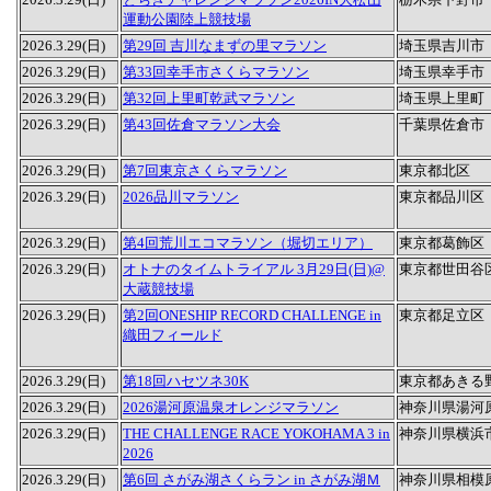
運動公園陸上競技場
2026.3.29(日)
第29回 吉川なまずの里マラソン
埼玉県吉川市
2026.3.29(日)
第33回幸手市さくらマラソン
埼玉県幸手市
2026.3.29(日)
第32回上里町乾武マラソン
埼玉県上里町
2026.3.29(日)
第43回佐倉マラソン大会
千葉県佐倉市
2026.3.29(日)
第7回東京さくらマラソン
東京都北区
2026.3.29(日)
2026品川マラソン
東京都品川区
2026.3.29(日)
第4回荒川エコマラソン（堀切エリア）
東京都葛飾区
2026.3.29(日)
オトナのタイムトライアル 3月29日(日)@
東京都世田谷
大蔵競技場
2026.3.29(日)
第2回ONESHIP RECORD CHALLENGE in
東京都足立区
織田フィールド
2026.3.29(日)
第18回ハセツネ30K
東京都あきる
2026.3.29(日)
2026湯河原温泉オレンジマラソン
神奈川県湯河
2026.3.29(日)
THE CHALLENGE RACE YOKOHAMA 3 in
神奈川県横浜
2026
2026.3.29(日)
第6回 さがみ湖さくらラン in さがみ湖Ｍ
神奈川県相模