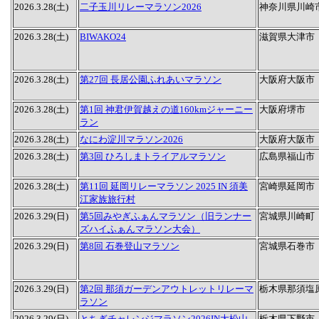
2026.3.28(土)
二子玉川リレーマラソン2026
神奈川県川崎
2026.3.28(土)
BIWAKO24
滋賀県大津市
2026.3.28(土)
第27回 長居公園ふれあいマラソン
大阪府大阪市
2026.3.28(土)
第1回 神君伊賀越えの道160kmジャーニー
大阪府堺市
ラン
2026.3.28(土)
なにわ淀川マラソン2026
大阪府大阪市
2026.3.28(土)
第3回 ひろしまトライアルマラソン
広島県福山市
2026.3.28(土)
第11回 延岡リレーマラソン 2025 IN 須美
宮崎県延岡市
江家族旅行村
2026.3.29(日)
第5回みやぎふぁんマラソン（旧ランナー
宮城県川崎町
ズハイふぁんマラソン大会）
2026.3.29(日)
第8回 石巻登山マラソン
宮城県石巻市
2026.3.29(日)
第2回 那須ガーデンアウトレットリレーマ
栃木県那須塩
ラソン
2026.3.29(日)
とちぎチャレンジマラソン2026IN大松山
栃木県下野市