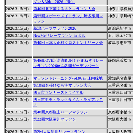
ソン＆30k 2026（春）
2026.3.15(日)
第40回北下浦ふるさとマラソン大会
神奈川県横須
2026.3.15(日)
第55回スポーツメイトラン川崎多摩川マ
神奈川県川崎
ラソン
2026.3.15(日)
新潟ハーフマラソン2026
新潟県新潟市
2026.3.15(日)
NewMeリレーマラソン in 金沢
石川県金沢市
2026.3.15(日)
第40回日本大正村クロスカントリー大会
岐阜県恵那市
2026.3.15(日)
第4回LOVE浜名湖RUN！たまねぎリレー
静岡県浜松市
マラソン2026in浜名湖ガーデンパーク
2026.3.15(日)
マラソントレーニングvol.96 in 庄内緑地
愛知県名古屋
2026.3.15(日)
第19回名張ひなち湖マラソン大会
三重県名張市
2026.3.15(日)
四日市ランナーズトライアル
三重県四日市
2026.3.15(日)
四日市中央トラックタイムトライアルＴ
三重県四日市
３
2026.3.15(日)
第48回京都嵐山ハーフマラソン
京都府京都市
2026.3.15(日)
第22回大阪淀川マラソン
大阪府大阪市
2026.3.15(日)
第2回大阪淀川リレーマラソン
大阪府大阪市