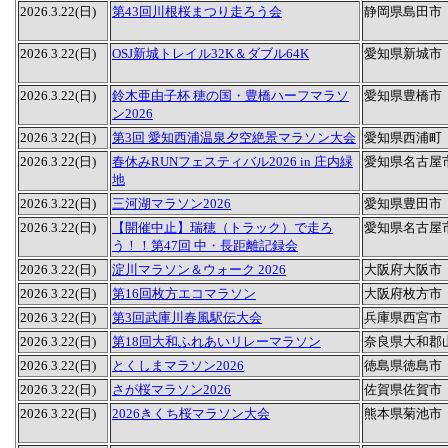
2026.3.22(日)
第43回川根桜まつり走ろう会
静岡県島田市
2026.3.22(日)
OSJ新城トレイル32K＆ダブル64K
愛知県新城市
2026.3.22(日)
鈴木亜由子杯 穂の国・豊橋ハーフマラソ
愛知県豊橋市
ン2026
2026.3.22(日)
第3回 愛知西浦温泉夕空絶景マラソン大会
愛知県西浦町
2026.3.22(日)
春休みRUNフェスティバル2026 in 庄内緑
愛知県名古屋
地
2026.3.22(日)
三河湖マラソン2026
愛知県豊田市
2026.3.22(日)
【開催中止】瑞穂（トラック）で走ろ
愛知県名古屋
う！！第47回 中・長距離記録会
2026.3.22(日)
淀川マラソン＆ウォーク 2026
大阪府大阪市
2026.3.22(日)
第16回枚方エコマラソン
大阪府枚方市
2026.3.22(日)
第3回武庫川春風駅伝大会
兵庫県西宮市
2026.3.22(日)
第18回大和ふれあいリレーマラソン
奈良県大和郡
2026.3.22(日)
とくしまマラソン2026
徳島県徳島市
2026.3.22(日)
さが桜マラソン2026
佐賀県佐賀市
2026.3.22(日)
2026きくち桜マラソン大会
熊本県菊池市