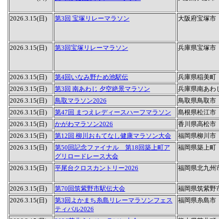
2026.3.15(日)
第3回 宝塚リレーマラソン
大阪府宝塚市
2026.3.15(日)
第3回宝塚リレーマラソン
兵庫県宝塚市
2026.3.15(日)
第4回いなみ野ため池駅伝
兵庫県稲美町
2026.3.15(日)
第3回 南あわじ 夕空絶景マラソン
兵庫県南あわ
2026.3.15(日)
鳥取マラソン2026
鳥取県鳥取市
2026.3.15(日)
第47回 まつえレディースハーフマラソン
島根県松江市
2026.3.15(日)
かがわマラソン2026
香川県高松市
2026.3.15(日)
第12回 柳川おもてなし健康マラソン大会
福岡県柳川市
2026.3.15(日)
第50回記念ファイナル 第18回築上町ア
福岡県築上町
グリロードレース大会
2026.3.15(日)
平尾台クロスカントリー2026
福岡県北九州
2026.3.15(日)
第70回筑紫野市駅伝大会
福岡県筑紫野
2026.3.15(日)
第3回よかまち糸島リレーマラソンフェス
福岡県糸島市
ティバル2026