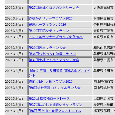
2026.3.8(日)
第27回高槻クロスカントリー大会
大阪府高槻市
2026.3.8(日)
赤穂かきリレーマラソン2026
兵庫県赤穂市
2026.3.8(日)
飛鳥ハーフマラソン2026
奈良県明日香
2026.3.8(日)
第19回宇陀シティマラソン
奈良県宇陀市
2026.3.8(日)
トレイルランナーズカップ奈良2026
奈良県奈良市
2026.3.8(日)
第20回岩出マラソン大会
和歌山県岩出
2026.3.8(日)
第36回つわのＳＬ健康マラソン
島根県津和野
2026.3.8(日)
第31回大社はまゆうマラソン大会
島根県出雲市
2026.3.8(日)
山陰道 三隅・益田道路 開通記念プレイベ
島根県浜田市
ント
2026.3.8(日)
備前♡日生大橋マラソン2026
岡山県備前市
2026.3.8(日)
第6回総社高滝山トレイルラン大会
岡山県総社市
2026.3.8(日)
第20回 錦帯橋ロードレース
山口県岩国市
2026.3.8(日)
第37回ゆめしま海道いきなマラソン
愛媛県上島町
2026.3.8(日)
第6回 五ケ山・脊振クロストレイル
福岡県那珂川