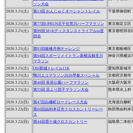
ソン大会
2026.3.21(土)
第13回 おんじゅくオーシャントレイル
千葉県御宿町
2026.3.21(土)
第77回UPRUN北千住荒川ハーフマラソン
東京都足立区
2026.3.21(土)
第99回 M×Kディスタンストライアルin世
東京都世田谷
田谷
2026.3.21(土)
第93回板橋月例チャレンジ
東京都板橋区
2026.3.21(土)
第94回スポーツメイトラン新横浜鶴見川
神奈川県横浜
マラソン
2026.3.21(土)
OSJ新城トレイル11K
愛知県新城市
2026.3.21(土)
鴨川エコマラソン2026早春スペシャル
京都府京都市
2026.3.21(土)
第40回 長居公園ハーフマラソン
大阪府大阪市
2026.3.21(土)
第55回 花より団子マラソン大会
熊本県水上村
2026.3.22(日)
第47回白糠町ロードレース大会
北海道白糠町
2026.3.22(日)
第60回由利本荘市クロスカントリーレー
秋田県由利本
ス
2026.3.22(日)
第44回霞ケ城クロスカントリー
福島県二本松