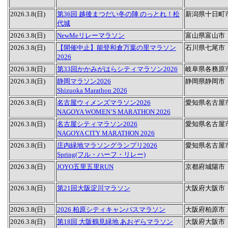
2026.3.8(日)
第36回 越後まつだい冬の陣 のっとれ！松
新潟県十日町
代城
2026.3.8(日)
NewMeリレーマラソン
富山県富山市
2026.3.8(日)
【開催中止】能登和倉万葉の里マラソン
石川県七尾市
2026
2026.3.8(日)
第33回かかみがはらシティマラソン2026
岐阜県各務原
2026.3.8(日)
静岡マラソン2026
静岡県静岡市
Shizuoka Marathon 2026
2026.3.8(日)
名古屋ウィメンズマラソン2026
愛知県名古屋
NAGOYA WOMEN’S MARATHON 2026
2026.3.8(日)
名古屋シティマラソン2026
愛知県名古屋
NAGOYA CITY MARATHON 2026
2026.3.8(日)
庄内緑地マラソングランプリ2026
愛知県名古屋
Spring(フル・ハーフ・リレー)
2026.3.8(日)
JOYO五里五里RUN
京都府城陽市
2026.3.8(日)
第21回大阪淀川マラソン
大阪府大阪市
2026.3.8(日)
2026 柏原シティキャンパスマラソン
大阪府柏原市
2026.3.8(日)
第18回 大阪鶴見緑地 あおぞらマラソン
大阪府大阪市