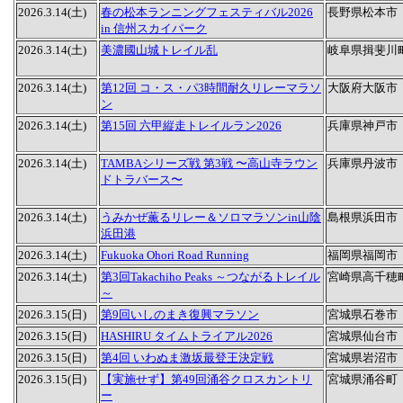
2026.3.14(土)
春の松本ランニングフェスティバル2026
長野県松本市
in 信州スカイパーク
2026.3.14(土)
美濃國山城トレイル乱
岐阜県揖斐川
2026.3.14(土)
第12回 コ・ス・パ3時間耐久リレーマラソ
大阪府大阪市
ン
2026.3.14(土)
第15回 六甲縦走トレイルラン2026
兵庫県神戸市
2026.3.14(土)
TAMBAシリーズ戦 第3戦 〜高山寺ラウン
兵庫県丹波市
ドトラバース〜
2026.3.14(土)
うみかぜ薫るリレー＆ソロマラソンin山陰
島根県浜田市
浜田港
2026.3.14(土)
Fukuoka Ohori Road Running
福岡県福岡市
2026.3.14(土)
第3回Takachiho Peaks ～つながるトレイル
宮崎県高千穂
～
2026.3.15(日)
第9回いしのまき復興マラソン
宮城県石巻市
2026.3.15(日)
HASHIRU タイムトライアル2026
宮城県仙台市
2026.3.15(日)
第4回 いわぬま激坂最登王決定戦
宮城県岩沼市
2026.3.15(日)
【実施せず】第49回涌谷クロスカントリ
宮城県涌谷町
ー