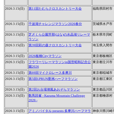
2026.3.15(日)
第11回たむらクロスカントリー大会
福島県田村市
2026.3.15(日)
千波湖チャレンジマラソン2026春分
茨城県水戸市
2026.3.15(日)
芝ざくら公園芳那(はな)の水晶湖リレーマ
栃木県市貝町
ラソン
2026.3.15(日)
第39回彩の森クロスカントリー大会
埼玉県入間市
2026.3.15(日)
2026板橋Cityマラソン
東京都板橋区
2026.3.15(日)
フラワーリレーマラソンin国営昭和記念公
東京都立川市
園2026
2026.3.15(日)
第69回マイクロレース多摩川
東京都稲城市
2026.3.15(日)
第5回UPRUN豊洲ハーフマラソン
東京都江東区
2026.3.15(日)
第2回お台場潮風あおぞらマラソン
東京都品川区
2026.3.15(日)
数馬回峯 - Kazuma Mountain Challenge
東京都檜原村
2026 -
2026.3.15(日)
アミノバイタル presents 多摩川ハーフマラ
神奈川県川崎