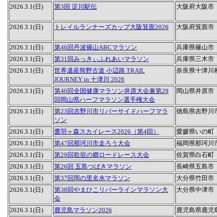
2026.3.1(日)
第3回 淀川駅伝
大阪府大阪市
2026.3.1(日)
トレイルランナーズカップ大阪箕面2026
大阪府箕面市
2026.3.1(日)
第46回丹波篠山ABCマラソン
兵庫県篠山市
2026.3.1(日)
第31回みっきぃふれあいマラソン
兵庫県三木市
2026.3.1(日)
世界遺産熊野古道 小辺路 TRAIL
奈良県十津川
JOURNEY in 十津川 2026
2026.3.1(日)
第40回全国健康マラソン井原大会兼第29
岡山県井原市
回岡山県ハーフマラソン選手権大会
2026.3.1(日)
第23回吉野川市リバーサイドハーフマラ
徳島県吉野川
ソン
2026.3.1(日)
鷹羽ヶ森スカイレース2026（第4回）
愛媛県いの町
2026.3.1(日)
第47回那珂川市走ろう大会
福岡県那珂川
2026.3.1(日)
第29回歌垣の郷ロードレース大会
佐賀県白石町
2026.3.1(日)
第26回 五島つばきマラソン
長崎県五島市
2026.3.1(日)
第37回岡の里名水マラソン
大分県竹田市
2026.3.1(日)
第38回やまひこリバーラインマラソン大
大分県中津市
会
2026.3.1(日)
鹿児島マラソン2026
鹿児島県鹿児