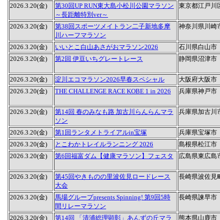
2026.3.20(金)
第30回UP RUN東大島小松川公園マラソン
東京都江戸川
～長距離特別ver～
2026.3.20(金)
第38回スポーツメイトラン二子新地多摩
神奈川県川崎
川ハーフマラソン
2026.3.20(金)
いいとこ白山あさがおマラソン2026
石川県白山市
2026.3.20(金)
第2回 伊豆いちグレートレース
静岡県沼津市
2026.3.20(金)
淀川エコマラソン2026早春スペシャル
大阪府大阪市
2026.3.20(金)
THE CHALLENGE RACE KOBE 1 in 2026
兵庫県神戸市
2026.3.20(金)
第14回 春のみなも路 加古川らんらんマラ
兵庫県加古川
ソン
2026.3.20(金)
第1回ランタメトライアルin宝塚
兵庫県宝塚市
2026.3.20(金)
とこわかトレイルランニング 2026
島根県松江市
2026.3.20(金)
第6回福富ダム【健康マラソン】フェスタ
広島県東広島
2026.3.20(金)
第45回やきものの里波佐見ロードレース
長崎県波佐見
大会
2026.3.20(金)
馬場グループpresents Spinning! 第9回5時
長崎県諫早市
間リレーマラソン
2026.3.20(金)
第14回 「清浦総理顕彰」あんずの丘マラ
熊本県山鹿市