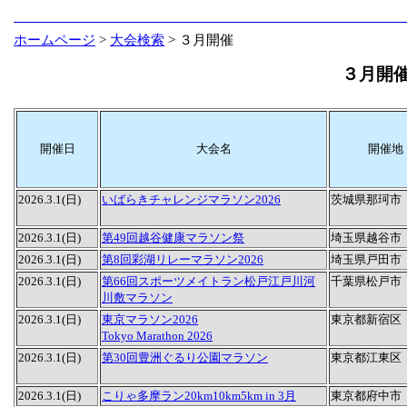
ホームページ
>
大会検索
> ３月開催
３月開
開催日
大会名
開催地
2026.3.1(日)
いばらきチャレンジマラソン2026
茨城県那珂市
2026.3.1(日)
第49回越谷健康マラソン祭
埼玉県越谷市
2026.3.1(日)
第8回彩湖リレーマラソン2026
埼玉県戸田市
2026.3.1(日)
第66回スポーツメイトラン松戸江戸川河
千葉県松戸市
川敷マラソン
2026.3.1(日)
東京マラソン2026
東京都新宿区
Tokyo Marathon 2026
2026.3.1(日)
第30回豊洲ぐるり公園マラソン
東京都江東区
2026.3.1(日)
こりゃ多摩ラン20km10km5km in 3月
東京都府中市