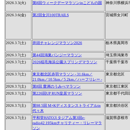
2026.3.3(火)
第8回ウィークデーマラソンinこどもの国
神奈川県横浜
2026.3.6(金)
第2回女川100TRAILS
宮城県女川町
2026.3.7(土)
井頭チャレンジマラソン2026
栃木県真岡市
2026.3.7(土)
第44回鴻巣パンジーマラソン
埼玉県鴻巣市
2026.3.7(土)
2026稲毛海浜公園スプリングマラソン
千葉県千葉市
2026.3.7(土)
東京都北区赤羽マラソン - 31.6km／
東京都北区
21.0km／10.5km／5.2km／ハーフリレー -
2026.3.7(土)
第8回 豊洲のうみべマラソン
東京都江東区
2026.3.7(土)
第226回UP RUN皇居マラソン
東京都千代田
2026.3.7(土)
第98.5回 M×Kディスタンストライアルin
東京都渋谷区
代々木
2026.3.7(土)
平和堂HATOスタジアム第3回e-
滋賀県彦根市
radio42.195kmチャリティー・リレーマラ
ソン