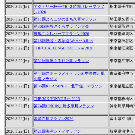
2026.3.22(日)
アクトリー杯壬生町２時間リレーマラソ
栃木県壬生町
ン2026
2026.3.22(日)
第11回よろこびのまち久喜マラソン
埼玉県久喜市
2026.3.22(日)
第36回熊谷さくらマラソン大会
埼玉県熊谷市
2026.3.22(日)
練馬こぶしハーフマラソン2026
東京都練馬区
2026.3.22(日)
第16回渋谷・表参道 Women’s Run
東京都渋谷区
2026.3.22(日)
THE CHALLENGE RACE 5 in 2026
東京都江東区
2026.3.22(日)
第31回豊洲ぐるり公園マラソン
東京都江東区
2026.3.22(日)
第44回スポーツメイトラン府中多摩川風
東京都府中市
の道マラソン
2026.3.22(日)
第86回KITA!SENJU（北千住）マラソン
東京都足立区
2026.3.22(日)
THE 30K TOKYO 5 in 2026
東京都板橋区
2026.3.22(日)
第74回UPRUN川崎多摩川マラソン
神奈川県川崎
2026.3.22(日)
常願寺川マラソン2026
富山県立山町
2026.3.22(日)
第21回海津シティマラソン
岐阜県海津市