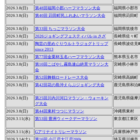
2026.3.8(日)
第48回福岡小郡ハーフマラソン大会
福岡県小郡市
2026.3.8(日)
第40回 苅田町民ふれあいマラソン大会
福岡県苅田町
2026.3.8(日)
第33回 ちっごマラソン大会
福岡県筑後市
2026.3.8(日)
2026ジョギングフェスティバル in さざ
長崎県佐々町
2026.3.8(日)
陶芸の里めぐりウルトラジョグトリップ
長崎県波佐見
since 2013
2026.3.8(日)
第77回金栗杯玉名ハーフマラソン大会
熊本県玉名市
2026.3.8(日)
第10回こばやし霧島連山絶景マラソン大
宮崎県小林市
会
2026.3.8(日)
第52回舞鶴ロードレース大会
宮崎県高鍋町
2026.3.8(日)
第42回花の島沖えらぶジョギング大会
鹿児島県和泊
2026.3.8(日)
第25回川内川河口マラソン・ウォーキン
鹿児島県薩摩
グ大会
2026.3.8(日)
第44回東村つつじマラソン
沖縄県東村
2026.3.11(水)
第53回 豊洲ウィークデーマラソン
東京都江東区
2026.3.11(水)
Gアリナイトリレーマラソン
兵庫県神戸市
2026.3.14(土)
第16回 小江戸大江戸200k
埼玉県川越市