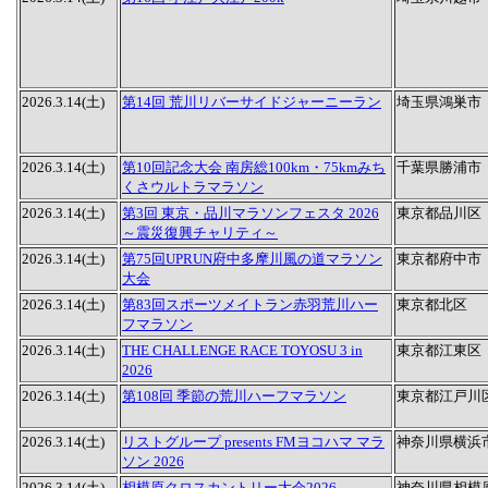
2026.3.14(土)
第14回 荒川リバーサイドジャーニーラン
埼玉県鴻巣市
2026.3.14(土)
第10回記念大会 南房総100km・75kmみち
千葉県勝浦市
くさウルトラマラソン
2026.3.14(土)
第3回 東京・品川マラソンフェスタ 2026
東京都品川区
～震災復興チャリティ～
2026.3.14(土)
第75回UPRUN府中多摩川風の道マラソン
東京都府中市
大会
2026.3.14(土)
第83回スポーツメイトラン赤羽荒川ハー
東京都北区
フマラソン
2026.3.14(土)
THE CHALLENGE RACE TOYOSU 3 in
東京都江東区
2026
2026.3.14(土)
第108回 季節の荒川ハーフマラソン
東京都江戸川
2026.3.14(土)
リストグループ presents FMヨコハマ マラ
神奈川県横浜
ソン 2026
2026.3.14(土)
相模原クロスカントリー大会2026
神奈川県相模