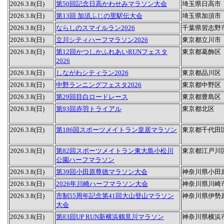
2026.3.8(日)
第50回記念日高かわせみマラソン大会
埼玉県日高市
2026.3.8(日)
第13回 加須ふじの里駅伝大会
埼玉県加須市
2026.3.8(日)
ならしのスマイルラン2026
千葉県習志野
2026.3.8(日)
立川シティハーフマラソン2026
東京都立川市
2026.3.8(日)
第12回かつしかふれあいRUNフェスタ
東京都葛飾区
2026
2026.3.8(日)
しながわシティラン2026
東京都品川区
2026.3.8(日)
中野ランニングフェスタ2026
東京都中野区
2026.3.8(日)
第29回目白ロードレース
東京都豊島区
2026.3.8(日)
第93回赤羽トライアル
東京都北区
2026.3.8(日)
第186回スポーツメイトラン皇居マラソン
東京都千代田
2026.3.8(日)
第82回スポーツメイトラン東大島小松川
東京都江戸川
公園ハーフマラソン
2026.3.8(日)
第39回小田原尊徳マラソン大会
神奈川県小田
2026.3.8(日)
2026年川崎ハーフマラソン大会
神奈川県川崎
2026.3.8(日)
市制55周年記念第41回大山登山マラソン
神奈川県伊勢
大会
2026.3.8(日)
第83回UP RUN新横浜鶴見川マラソン
神奈川県横浜