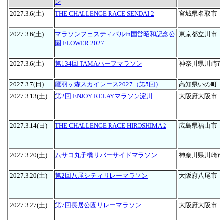
ン
2027.3.6(土)
THE CHALLENGE RACE SENDAI 2
宮城県名取市
2027.3.6(土)
マラソンフェスティバルin国営昭和記念公
東京都立川市
園 FLOWER 2027
2027.3.6(土)
第134回 TAMAハーフマラソン
神奈川県川崎
2027.3.7(日)
鷹羽ヶ森スカイレース2027（第5回）
高知県いの町
2027.3.13(土)
第2回 ENJOY RELAYマラソン淀川
大阪府大阪市
2027.3.14(日)
THE CHALLENGE RACE HIROSHIMA 2
広島県福山市
2027.3.20(土)
ムサコ丸子橋リバーサイドマラソン
神奈川県川崎
2027.3.20(土)
第2回八尾シティリレーマラソン
大阪府八尾市
2027.3.27(土)
第7回長居公園リレーマラソン
大阪府大阪市