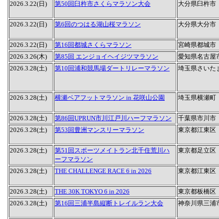
2026.3.22(日)
第50回臼杵市さくらマラソン大会
大分県臼杵市
2026.3.22(日)
第6回のつはる湖山桜マラソン
大分県大分市
2026.3.22(日)
第16回都城さくらマラソン
宮崎県都城市
2026.3.26(木)
第85回 エンジョイヘイジツマラソン
愛知県名古屋
2026.3.28(土)
第10回浦和競馬場ダートリレーマラソン
埼玉県さいた
2026.3.28(土)
横瀬ベアフットマラソン in 花咲山公園
埼玉県横瀬町
2026.3.28(土)
第86回UPRUN市川江戸川ハーフマラソン
千葉県市川市
2026.3.28(土)
第53回豊洲マンスリーマラソン
東京都江東区
2026.3.28(土)
第51回スポーツメイトラン北千住荒川ハ
東京都足立区
ーフマラソン
2026.3.28(土)
THE CHALLENGE RACE 6 in 2026
東京都江東区
2026.3.28(土)
THE 30K TOKYO 6 in 2026
東京都板橋区
2026.3.28(土)
第16回三浦半島縦断トレイルラン大会
神奈川県三浦