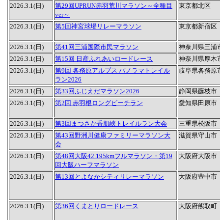
2026.3.1(日)
第29回UPRUN赤羽荒川マラソン～全種目
東京都北区
ver～
2026.3.1(日)
第5回神宮球場リレーマラソン
東京都新宿区
2026.3.1(日)
第41回三浦国際市民マラソン
神奈川県三浦
2026.3.1(日)
第15回 日産ふれあいロードレース
神奈川県厚木
2026.3.1(日)
第9回 各務原アルプス パノラマトレイル
岐阜県各務原
ラン2026
2026.3.1(日)
第33回ふじえだマラソン2026
静岡県藤枝市
2026.3.1(日)
第2回 赤羽根ロングビーチラン
愛知県田原市
2026.3.1(日)
第3回まつさか香肌峡トレイルラン大会
三重県松阪市
2026.3.1(日)
第43回野洲川健康ファミリーマラソン大
滋賀県守山市
会
2026.3.1(日)
第48回大阪42.195kmフルマラソン・第19
大阪府大阪市
回大阪ハーフマラソン
2026.3.1(日)
第13回とよなかシティリレーマラソン
大阪府豊中市
2026.3.1(日)
第36回くまとりロードレース
大阪府熊取町