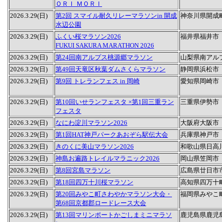
ＯＲＩ ＭＯＲＩ
2026.3.29(日)
第2回 スマイル耐久リレーマラソンin 開成
神奈川県開成
水辺公園
2026.3.29(日)
ふくい桜マラソン2026
福井県福井市
FUKUI SAKURA MARATHON 2026
2026.3.29(日)
第24回南アルプス桃源郷マラソン
山梨県南アル
2026.3.29(日)
第49回天竜区秋葉ダムさくらマラソン
静岡県浜松市
2026.3.29(日)
第9回 トレランフェス in 岡崎
愛知県岡崎市
2026.3.29(日)
第10回いせランフェスタ ×第1回三重ラン
三重県伊勢市
フェスタ
2026.3.29(日)
なにわ淀川マラソン2026
大阪府大阪市
2026.3.29(日)
第1回HAT神戸パークあおぞら駅伝大会
兵庫県神戸市
2026.3.29(日)
きのくに美山マラソン2026
和歌山県日高
2026.3.29(日)
神島お遍路トレイルマラニック2026
岡山県笠岡市
2026.3.29(日)
第8回宮島マラソン
広島県廿日市
2026.3.29(日)
第18回四万十川桜マラソン
高知県四万十
2026.3.29(日)
第20回みやこ町さわやかマラソン大会・
福岡県みやこ
第68回京都郡ロードレース大会
2026.3.29(日)
第13回マリンポートかごしまミニマラソ
鹿児島県鹿児